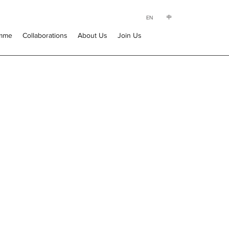
中
EN
amme
Collaborations
About Us
Join Us