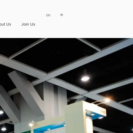
中
EN
out Us
Join Us