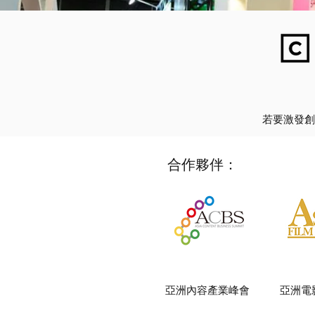
若要激發創
合作夥伴：
亞洲內容產業峰會
亞洲電