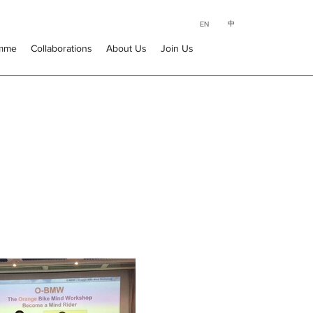
中
EN
amme
Collaborations
About Us
Join Us