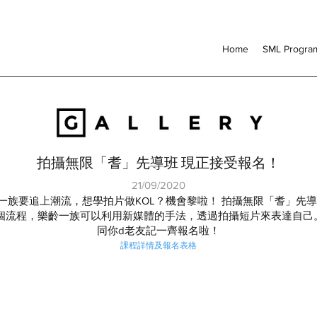
Home
SML Progr
拍攝無限「耆」先導班 現正接受報名！
21/09/2020
一族要追上潮流，想學拍片做KOL？機會黎啦！ 拍攝無限「耆」先導
個流程，樂齡一族可以利用新媒體的手法，透過拍攝短片來表達自己。
同你d老友記一齊報名啦！
課程詳情及報名表格