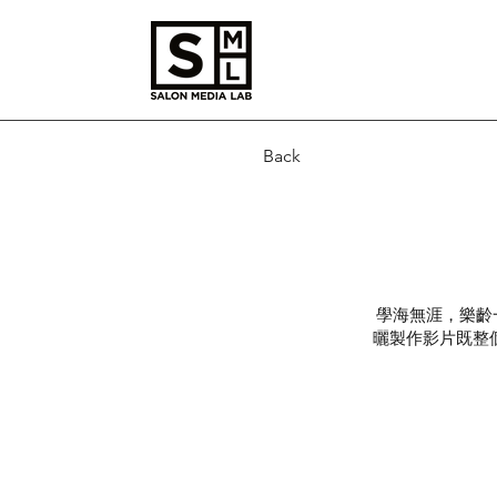
Back
學海無涯，樂齡
曬製作影片既整